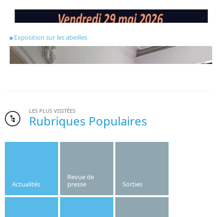
Exposition sur les abeilles
LES PLUS VISITÉES
Rubriques Populaires
Bonne nouvelle pour l’institut Saint-Joseph. Le gymnase de
l’établissement, dont la création date des années 1970, va
être refait cet été.
Revue de
Actualités
presse
Sorties
Publié le
10/06/2026