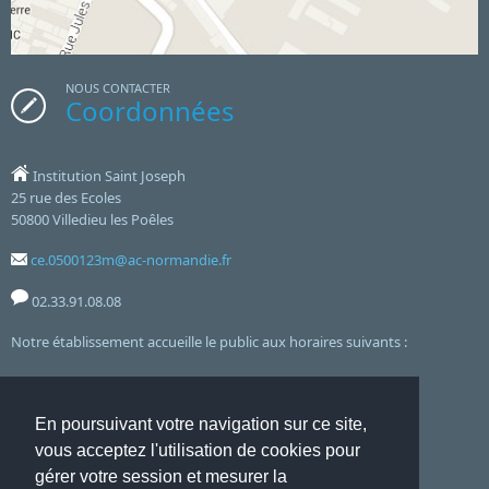
Les 6
ont exploité cette belle exposition grâce à un
historiques, et pour que la musique vive en ces
questionnaire préparé par Mme Quesnel en cours
lieux.
de SVT.
NOUS CONTACTER
Coordonnées
Institution Saint Joseph
25 rue des Ecoles
50800 Villedieu les Poêles
ce.0500123m@ac-normandie.fr
02.33.91.08.08
Notre établissement accueille le public aux horaires suivants :
8h00 12h00 - 13h30 17h00 - Lundi, Mardi, Jeudi, Vendredi
et le mercredi de 8h00 à 12h00
En poursuivant votre navigation sur ce site,
vous acceptez l'utilisation de cookies pour
gérer votre session et mesurer la