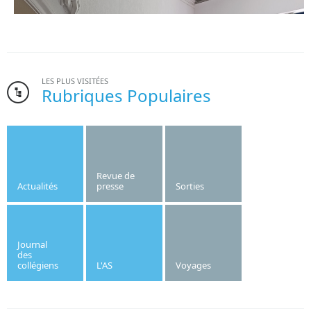
LES PLUS VISITÉES
Rubriques Populaires
Bonne nouvelle pour l’institut Saint-Joseph. Le gymnase de
l’établissement, dont la création date des années 1970, va
être refait cet été.
Revue de
Actualités
presse
Sorties
Publié le
10/06/2026
OF
Journal
des
collégiens
L'AS
Voyages
Le mardi 16 juin 2026, trois classes du collège Saint
Joseph sont allées à la rencontre de Stéphane