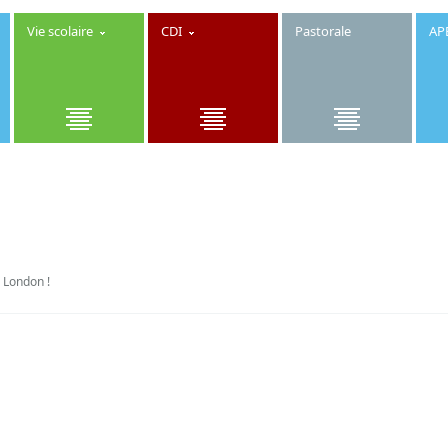
Vie scolaire
CDI
Pastorale
AP
London !