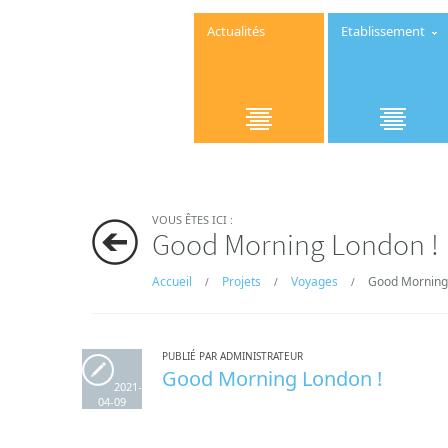
Actualités
Etablissement
VOUS ÊTES ICI :
Good Morning London !
Accueil
Projets
Voyages
Good Morning 
/
/
/
PUBLIÉ PAR ADMINISTRATEUR
Good Morning London !
2021-
04-09