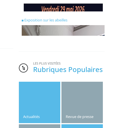
Exposition sur les abeilles
LES PLUS VISITÉES
Rubriques Populaires
Bonne nouvelle pour l’institut Saint-Joseph.
Le gymnase de l’établissement, dont la
création date des années 1970, va être
refait cet été.
Actualités
Revue de presse
Publié le