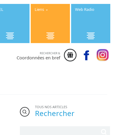
EL
Liens
Web Radio
RECHERCHER &
Institution
Coordonnées en bref
Saint Joseph
- 25 rue des
Ecoles 50800
Villedieu les
Poêles -
Téléphone :
02.33.91.08.08
TOUS NOS ARTICLES
Rechercher