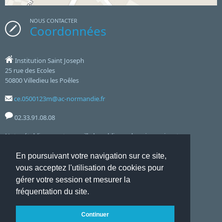
lieux.
de SVT.
NOUS CONTACTER
Coordonnées
Institution Saint Joseph
25 rue des Ecoles
50800 Villedieu les Poêles
ce.0500123m@ac-normandie.fr
02.33.91.08.08
Notre établissement accueille le public aux horaires suivants :
8h00 12h00 - 13h30 17h00 - Lundi, Mardi, Jeudi, Vendredi
En poursuivant votre navigation sur ce site,
vous acceptez l'utilisation de cookies pour
et le mercredi de 8h00 à 12h00
gérer votre session et mesurer la
fréquentation du site.
Accueil
Mentions Légales
Liste complète des articles
Flux RSS
Connexion ADI
Websco
Continuer