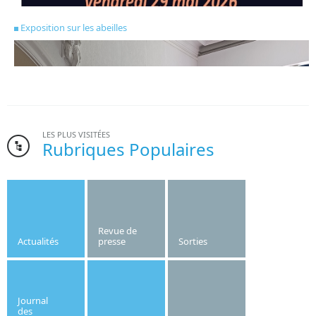
Exposition sur les abeilles
LES PLUS VISITÉES
Rubriques Populaires
Bonne nouvelle pour l’institut Saint-Joseph. Le gymnase de
l’établissement, dont la création date des années 1970, va
être refait cet été.
Revue de
Actualités
presse
Sorties
Publié le
10/06/2026
OF
Journal
des