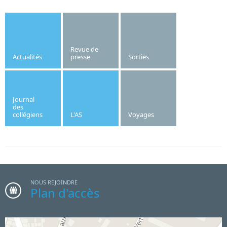
Bonne nouvelle pour l’institut Saint-Joseph. Le gymnase de
l’établissement, dont la création date des années 1970, va
être refait cet été.
Revue de
Actualités
presse
Sorties
Publié le
10/06/2026
OF
Journal
des
collégiens
L'AS
Voyages
Le mardi 16 juin 2026, trois classes du collège Saint
Joseph sont allées à la rencontre de Stéphane
TRAN NGOC au cinéma de Villedieu. Les élèves
ont pu découvrir les violons classique et baryton à
travers la musique de chambre, répertoire qui
NOUS REJOINDRE
marque un réel fossé avec la jeunesse. Toutefois,
Plan d'accès
les élèves n'ont pas tari de questions et ont pu avoir
des échanges enrichissants avec M.NGOC.
Originaire de Saint Pierre du Tronchet, le virtuose se