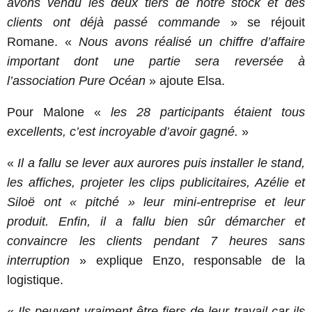
avons vendu les deux tiers de notre stock et des
clients ont déjà passé commande
» se réjouit
Romane. «
Nous avons réalisé un chiffre d’affaire
important dont une partie sera reversée à
l’association Pure Océan
» ajoute Elsa.
Pour Malone «
les 28 participants étaient tous
excellents, c’est incroyable d’avoir gagné.
»
«
Il a fallu se lever aux aurores puis installer le stand,
les affiches, projeter les clips publicitaires, Azélie et
Siloë ont « pitché » leur mini-entreprise et leur
produit. Enfin, il a fallu bien sûr démarcher et
convaincre les clients pendant 7 heures sans
interruption
» explique Enzo, responsable de la
logistique.
«
Ils peuvent vraiment être fiers de leur travail car ils