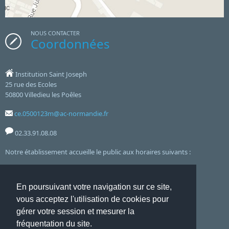
historiques, et pour que la musique vive en ces
questionnaire préparé par Mme Quesnel en cours
lieux.
de SVT.
NOUS CONTACTER
Coordonnées
Institution Saint Joseph
25 rue des Ecoles
50800 Villedieu les Poêles
ce.0500123m@ac-normandie.fr
02.33.91.08.08
Notre établissement accueille le public aux horaires suivants :
8h00 12h00 - 13h30 17h00 - Lundi, Mardi, Jeudi, Vendredi
En poursuivant votre navigation sur ce site,
et le mercredi de 8h00 à 12h00
vous acceptez l'utilisation de cookies pour
gérer votre session et mesurer la
Accueil
Mentions Légales
Liste complète des articles
fréquentation du site.