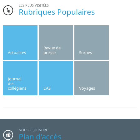
LES PLUS VISITÉES
Rubriques Populaires
Bonne nouvelle pour l’institut Saint-Joseph. Le gymnase de
l’établissement, dont la création date des années 1970, va
être refait cet été.
Revue de
Actualités
presse
Sorties
Publié le
10/06/2026
OF
Journal
des
collégiens
L'AS
Voyages
Le mardi 16 juin 2026, trois classes du collège Saint
Joseph sont allées à la rencontre de Stéphane
TRAN NGOC au cinéma de Villedieu. Les élèves
ont pu découvrir les violons classique et baryton à
travers la musique de chambre, répertoire qui
NOUS REJOINDRE
marque un réel fossé avec la jeunesse. Toutefois,
Plan d'accès