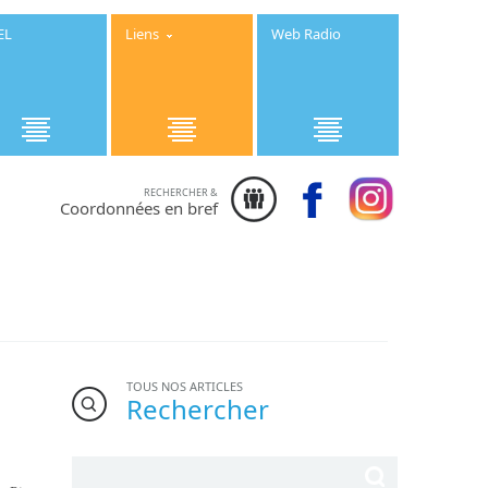
EL
Liens
Web Radio
RECHERCHER &
Institution
Coordonnées en bref
Saint Joseph
- 25 rue des
Ecoles 50800
Villedieu les
Poêles -
Téléphone :
02.33.91.08.08
TOUS NOS ARTICLES
Rechercher