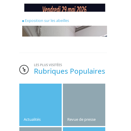
Exposition sur les abeilles
LES PLUS VISITÉES
Rubriques Populaires
Bonne nouvelle pour l’institut Saint-Joseph.
Le gymnase de l’établissement, dont la
création date des années 1970, va être
refait cet été.
Actualités
Revue de presse
Publié le