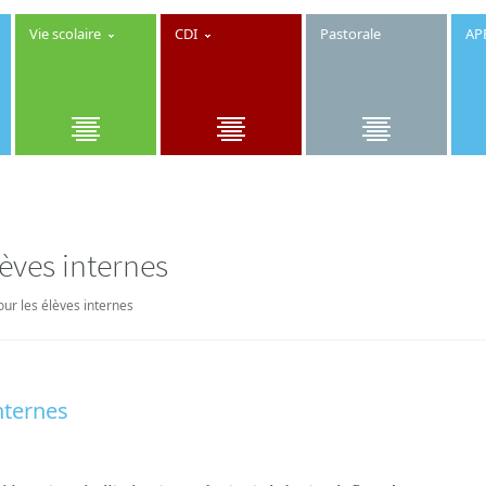
Vie scolaire
CDI
Pastorale
AP
lèves internes
our les élèves internes
internes