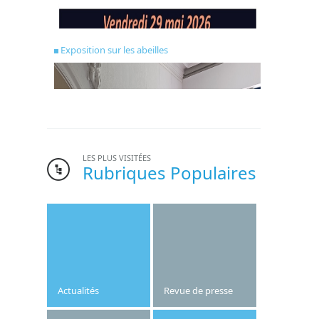
Exposition sur les abeilles
LES PLUS VISITÉES
Rubriques Populaires
Bonne nouvelle pour l’institut Saint-Joseph.
Le gymnase de l’établissement, dont la
création date des années 1970, va être
refait cet été.
Actualités
Revue de presse
Publié le