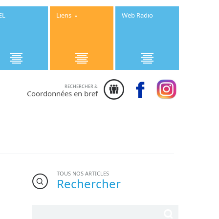
EL
Liens
Web Radio
RECHERCHER &
Institution
Coordonnées en bref
Saint Joseph
- 25 rue des
Ecoles 50800
Villedieu les
Poêles -
Téléphone :
02.33.91.08.08
TOUS NOS ARTICLES
Rechercher