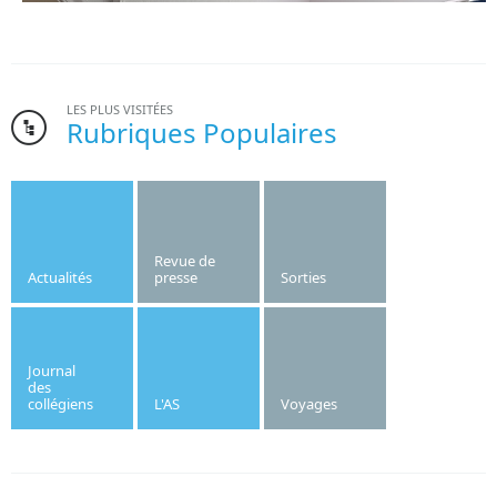
LES PLUS VISITÉES
Rubriques Populaires
Bonne nouvelle pour l’institut Saint-Joseph. Le gymnase de
l’établissement, dont la création date des années 1970, va
être refait cet été.
Revue de
Actualités
presse
Sorties
Publié le
10/06/2026
OF
Journal
des
collégiens
L'AS
Voyages
Le mardi 16 juin 2026, trois classes du collège Saint
Joseph sont allées à la rencontre de Stéphane
TRAN NGOC au cinéma de Villedieu. Les élèves